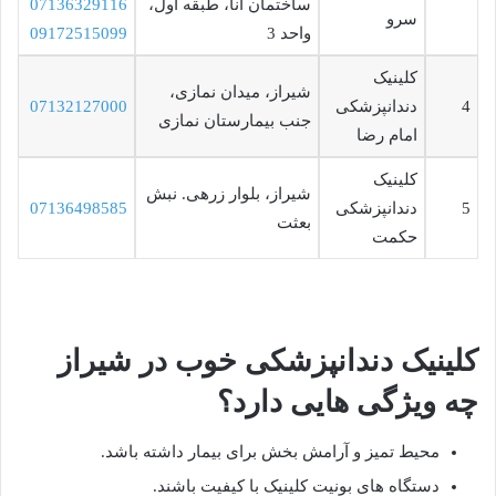
ساختمان آنا، طبقه اول،
07136329116
سرو
واحد 3
09172515099
کلینیک
شیراز، میدان نمازی،
4
دندانپزشکی
07132127000
جنب بیمارستان نمازی
امام رضا
کلینیک
شیراز، بلوار زرهی. نبش
5
دندانپزشکی
07136498585
بعثت
حکمت
کلینیک دندانپزشکی خوب در شیراز
چه ویژگی هایی دارد؟
محیط تمیز و آرامش بخش برای بیمار داشته باشد.
دستگاه های بونیت کلینیک با کیفیت باشند.