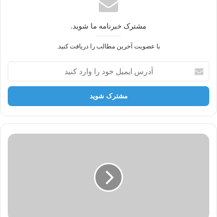
مشترک خبرنامه ما شوید.
با عضویت آخرین مطالب را دریافت کنید.
آ
د
ر
س
ا
ی
م
ی
ل
خ
و
د
ر
ا
و