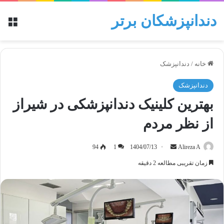
دندانپزشکان برتر
منو
خانه
/
دندانپزشک
دندانپزشک
بهترین کلینیک دندانپزشکی در شیراز
از نظر مردم
Alireza A
ا
1404/07/13
1
94
ر
زمان تقریبی مطالعه 2 دقیقه
س
ا
ل
ب
ه